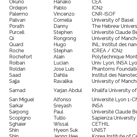
Okuno
Hanako
CEA
Ordejon
Pablo
ICN2
Palermo
Vincenzo
CNR-ISOF
Palivan
Cornelia
University of Basel
Porath
Danny
The Hebrew Univers
Purcell
Stephen
Université Claude B
Qi
Rongrong
University of Manch
Quard
Hugo
INL: Institut des n
Roche
Stephan
ICREA / ICN2
Rochefort
Alain
Polytechnique Mont
Roiban
Lucian
Univ Lyon, INSA Ly
Roldan
Jose Luis
Phantoms Foundati
Saad
Dahlia
Institut des Nanote
Sajja
Ravalika
University of Manch
Samad
Yarjan Abdul
Khalifa University 
San Miguel
Alfonso
Université Lyon 1
Sarkar
Sreyash
INSA
Sarpong
Paul
Université Claude B
Scopigno
Tullio
Sapienza Universit
Sghaier
Wissal
CETHIL
Shin
Hyeon Suk
UNIST
Shin
Jeong Hee
Korea Institute of 