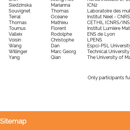
Sledzinska
Marianna
ICN2
Souvignet
Thomas
Laboratoire des mul
Terral
Océane
Institut Néel - CNRS
Thomas
Mathieu
CETHIL (CNRS/IN
Tournus
Florent
Institut Lumière Mat
Valleix
Rodolphe
ENS de Lyon
Voisin
Christophe
LPENS
Wang
Dan
Espci-PSL Universit
Willinger
Marc Georg
Technical Universit
Yang
Qian
The University of M
Only participants f
Sitemap