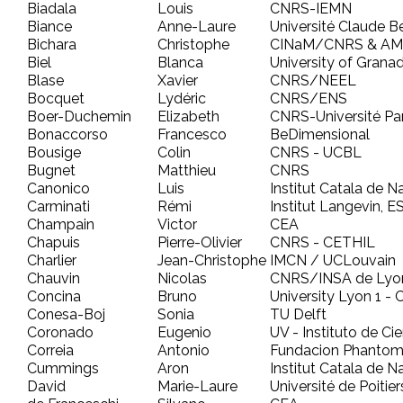
Biadala
Louis
CNRS-IEMN
Biance
Anne-Laure
Université Claude B
Bichara
Christophe
CINaM/CNRS & A
Biel
Blanca
University of Grana
Blase
Xavier
CNRS/NEEL
Bocquet
Lydéric
CNRS/ENS
Boer-Duchemin
Elizabeth
CNRS-Université Pa
Bonaccorso
Francesco
BeDimensional
Bousige
Colin
CNRS - UCBL
Bugnet
Matthieu
CNRS
Canonico
Luis
Institut Catala de 
Carminati
Rémi
Institut Langevin, E
Champain
Victor
CEA
Chapuis
Pierre-Olivier
CNRS - CETHIL
Charlier
Jean-Christophe
IMCN / UCLouvain
Chauvin
Nicolas
CNRS/INSA de Lyo
Concina
Bruno
University Lyon 1 -
Conesa-Boj
Sonia
TU Delft
Coronado
Eugenio
UV - Instituto de Ci
Correia
Antonio
Fundacion Phantom
Cummings
Aron
Institut Catala de 
David
Marie-Laure
Université de Poitier