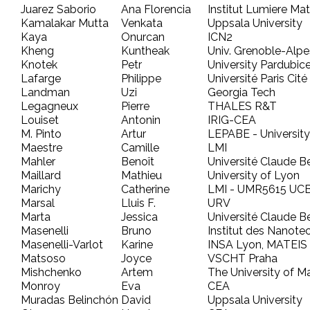
Juarez Saborio
Ana Florencia
Institut Lumiere Mat
Kamalakar Mutta
Venkata
Uppsala University
Kaya
Onurcan
ICN2
Kheng
Kuntheak
Univ. Grenoble-Alp
Knotek
Petr
University Pardubic
Lafarge
Philippe
Université Paris Cité
Landman
Uzi
Georgia Tech
Legagneux
Pierre
THALES R&T
Louiset
Antonin
IRIG-CEA
M. Pinto
Artur
LEPABE - University
Maestre
Camille
LMI
Mahler
Benoît
Université Claude B
Maillard
Mathieu
University of Lyon
Marichy
Catherine
LMI - UMR5615 U
Marsal
Lluis F.
URV
Marta
Jessica
Université Claude B
Masenelli
Bruno
Institut des Nanote
Masenelli-Varlot
Karine
INSA Lyon, MATEIS
Matsoso
Joyce
VSCHT Praha
Mishchenko
Artem
The University of M
Monroy
Eva
CEA
Muradas Belinchón
David
Uppsala University