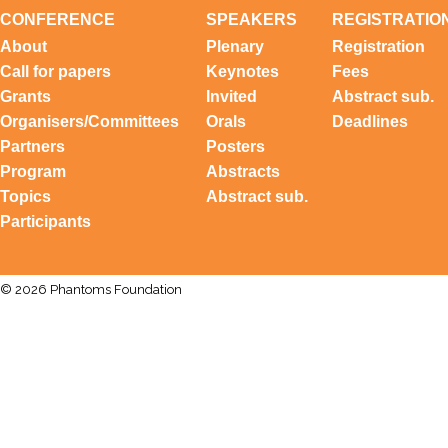
CONFERENCE
SPEAKERS
REGISTRATIO
About
Plenary
Registration
Call for papers
Keynotes
Fees
Grants
Invited
Abstract sub.
Organisers/Committees
Orals
Deadlines
Partners
Posters
Program
Abstracts
Topics
Abstract sub.
Participants
© 2026 Phantoms Foundation