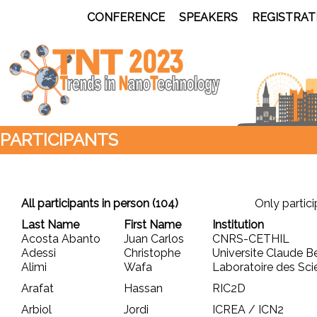
CONFERENCE
SPEAKERS
REGISTRAT
PARTICIPANTS
All participants
in person
(104)
Only partici
Last Name
First Name
Institution
Acosta Abanto
Juan Carlos
CNRS-CETHIL
Adessi
Christophe
Universite Claude B
Alimi
Wafa
Laboratoire des Sci
Arafat
Hassan
RIC2D
Arbiol
Jordi
ICREA / ICN2