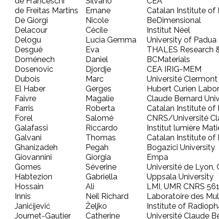
de Franceschi
Silvano
CEA
de Freitas Martins
Ernane
Catalan Institute o
De Giorgi
Nicole
BeDimensional
Delacour
Cécile
Institut Néel
Delogu
Lucia Gemma
University of Padua
Desgué
Eva
THALES Research &
Doménech
Daniel
BCMaterials
Dosenovic
Djordje
CEA IRIG-MEM
Dubois
Marc
Université Clermon
El Haber
Gerges
Hubert Curien Labo
Faivre
Magalie
Claude Bernard Univ
Farris
Roberta
Catalan Institute o
Forel
Salomé
CNRS/Université Cl
Galafassi
Riccardo
Institut lumière Mati
Galvani
Thomas
Catalan Institute o
Ghanizadeh
Pegah
Bogazici University
Giovannini
Giorgia
Empa
Gomes
Séverine
Université de Lyon,
Habtezion
Gabriella
Uppsala University
Hossain
Ali
LMI, UMR CNRS 5615
Innis
Neil Richard
Laboratoire des Mu
Janićijević
Željko
Institute of Radio
Journet-Gautier
Catherine
Université Claude B